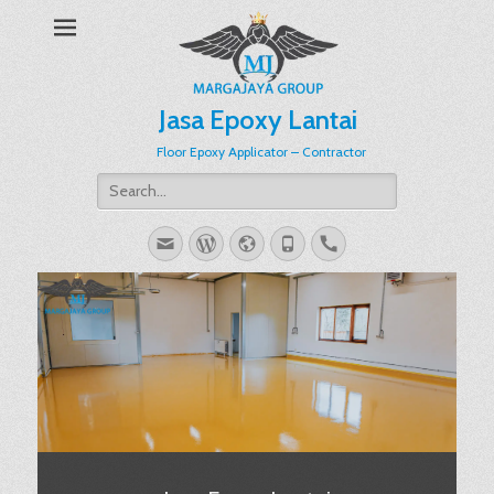
Jasa Epoxy Lantai
Floor Epoxy Applicator – Contractor
Search
for:
Email
WordPress
Website
Phone
Handset