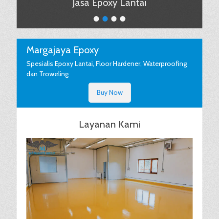
Jasa Epoxy Lantai
•
•
•
•
Margajaya Epoxy
Spesialis Epoxy Lantai, Floor Hardener, Waterproofing
dan Troweling
Buy Now
Layanan Kami