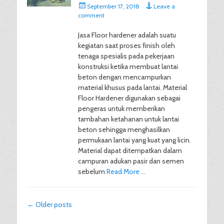
Posted
September 17, 2018
Leave a
on
comment
Jasa Floor hardener adalah suatu
kegiatan saat proses finish oleh
tenaga spesialis pada pekerjaan
konstruksi ketika membuat lantai
beton dengan mencampurkan
material khusus pada lantai. Material
Floor Hardener digunakan sebagai
pengeras untuk memberikan
tambahan ketahanan untuk lantai
beton sehingga menghasilkan
permukaan lantai yang kuat yang licin.
Material dapat ditempatkan dalam
campuran adukan pasir dan semen
sebelum
Read More …
Post
←
Older posts
navigation