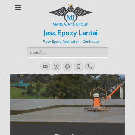
Jasa Epoxy Lantai
Floor Epoxy Applicator – Contractor
Search
for:
Email
WordPress
Website
Phone
Handset